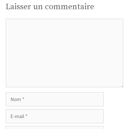
Laisser un commentaire
Commentaire
Nom
E-
mail