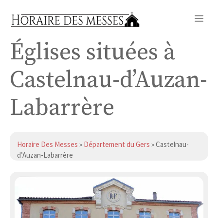
Aller
Me
au
contenu
Églises situées à
Castelnau-d’Auzan-
Labarrère
Horaire Des Messes
»
Département du Gers
» Castelnau-
d’Auzan-Labarrère