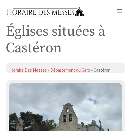
Aller
Me
au
contenu
Églises situées à
Castéron
Horaire Des Messes
»
Département du Gers
» Castéron