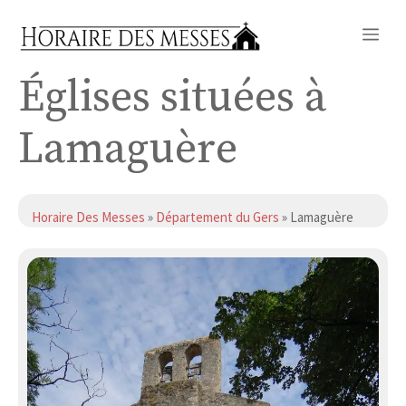
Aller
Me
au
contenu
Églises situées à
Lamaguère
Horaire Des Messes
»
Département du Gers
» Lamaguère