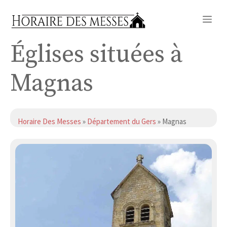
Aller
Me
au
contenu
Églises situées à
Magnas
Horaire Des Messes
»
Département du Gers
» Magnas