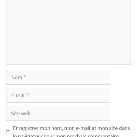
Nom
E-
mail
Site
web
Enregistrer mon nom, mon e-mail et mon site dans
le navigateur pour mon prochain commentaire.