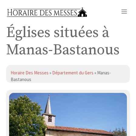
Aller
Me
au
contenu
Églises situées à
Manas-Bastanous
Horaire Des Messes
»
Département du Gers
» Manas-
Bastanous