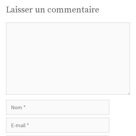
Laisser un commentaire
Commentaire
Nom
E-
mail