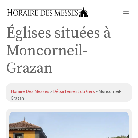
Aller
Me
au
contenu
Églises situées à
Moncorneil-
Grazan
Horaire Des Messes
»
Département du Gers
» Moncorneil-
Grazan