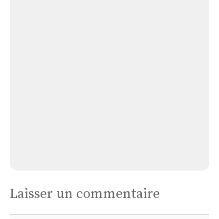
Église Sainte Eulalie de Lignan
Église
Chapelle
de
Piraillan
Église Chapelle de Piraillan
Laisser un commentaire