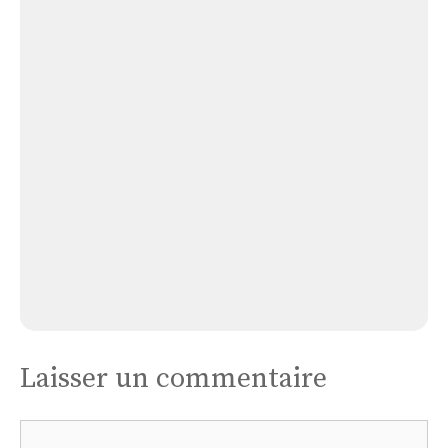
Église Chapelle Saint-martin de Porrès
Eglise
Saint
Dominique
Eglise Saint Dominique
Laisser un commentaire
Commentaire