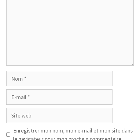
Nom
E-
mail
Site
web
Enregistrer mon nom, mon e-mail et mon site dans
le navigateur pour mon prochain commentaire.