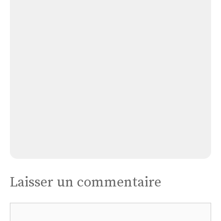
Église Chapelle Notre Dame de Montrot
Église
Arc
En
Barrois
Église Arc En Barrois
Laisser un commentaire
Commentaire