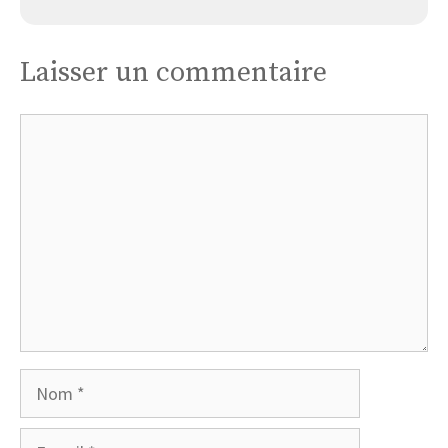
Laisser un commentaire
Commentaire
Nom
E-