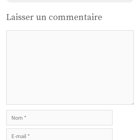
Laisser un commentaire
Commentaire
Nom
E-