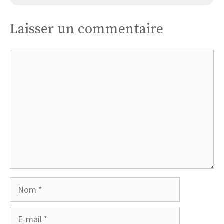
Laisser un commentaire
Commentaire
Nom
E-