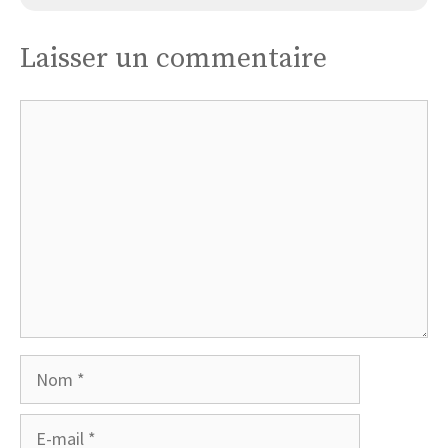
Laisser un commentaire
Commentaire
Nom
E-