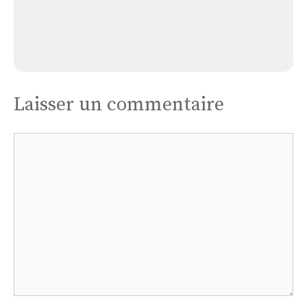
Église Fresnoy En Bassigny
Laisser un commentaire
Commentaire