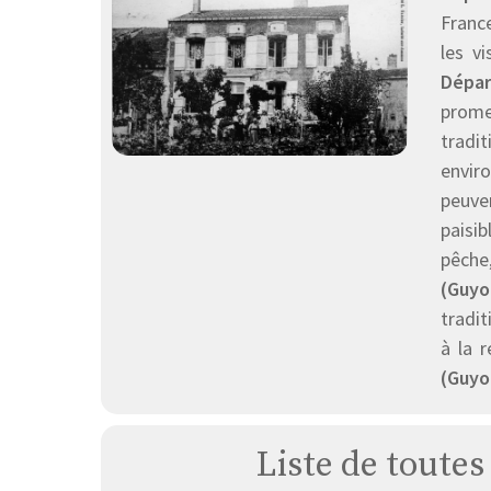
France
les v
Dépar
prome
tradi
envir
peuve
paisib
pêche
(Guyo
tradi
à la 
(Guyo
Liste de toutes