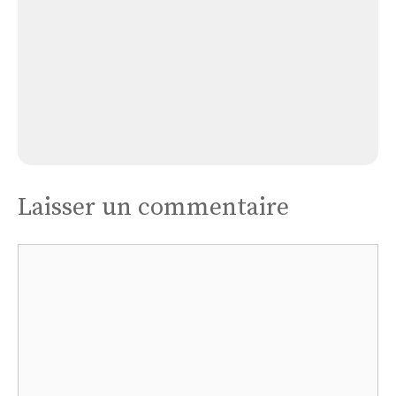
Église Laneuville A Remy
Laisser un commentaire
Commentaire