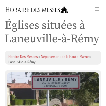
Aller
Me
au
contenu
Églises situées à
Laneuville-à-Rémy
Horaire Des Messes
»
Département de la Haute-Marne
»
Laneuville-à-Rémy