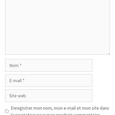
Nom
E-
mail
Site
web
Enregistrer mon nom, mon e-mail et mon site dans
le navigateur pour mon prochain commentaire.