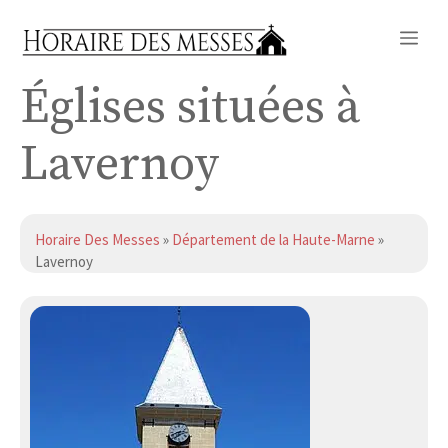
Aller
Me
au
contenu
Églises situées à
Lavernoy
Horaire Des Messes
»
Département de la Haute-Marne
»
Lavernoy