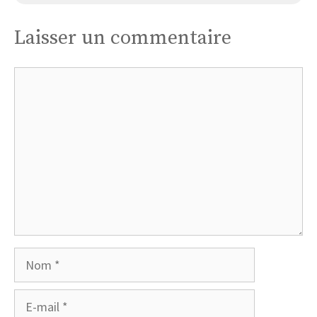
Laisser un commentaire
Commentaire
Nom
E-