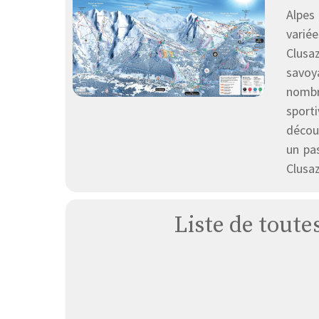
Alpes 
variée
Clusa
savoya
nombr
sport
découv
un pa
Clusaz
Liste de toute