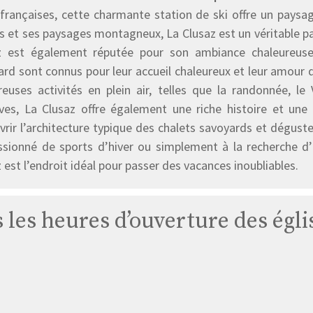
françaises, cette charmante station de ski offre un paysag
s et ses paysages montagneux, La Clusaz est un véritable pa
z est également réputée pour son ambiance chaleureuse e
rd sont connus pour leur accueil chaleureux et leur amour de
euses activités en plein air, telles que la randonnée, le 
ives, La Clusaz offre également une riche histoire et une c
rir l’architecture typique des chalets savoyards et déguster
ssionné de sports d’hiver ou simplement à la recherche d’u
 est l’endroit idéal pour passer des vacances inoubliables.
s les heures d’ouverture des égli
Église
La
Clusaz