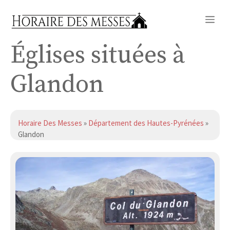
Aller
Me
au
contenu
Églises situées à
Glandon
Horaire Des Messes
»
Département des Hautes-Pyrénées
»
Glandon