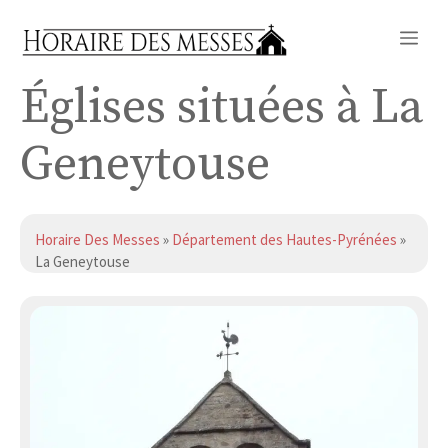
Aller
Me
au
contenu
Églises situées à La
Geneytouse
Horaire Des Messes
»
Département des Hautes-Pyrénées
»
La Geneytouse