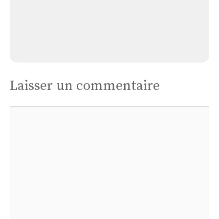
Église Cathédrale Notre-dame-et-saint-
arnoux
Laisser un commentaire
Commentaire