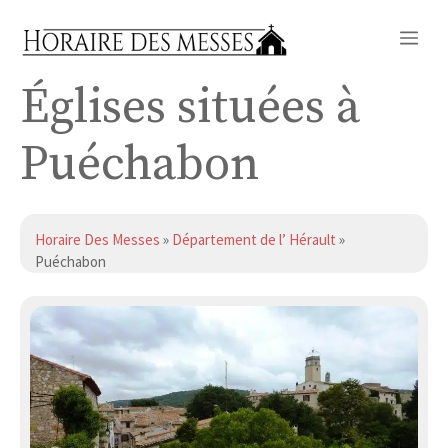
Aller
Me
au
contenu
Églises situées à
Puéchabon
Horaire Des Messes
»
Département de l’ Hérault
»
Puéchabon