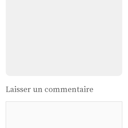
Église
Immaculée
Conception
de
Notre
Dame
Église Immaculée Conception de Notre Dame
Laisser un commentaire
Commentaire