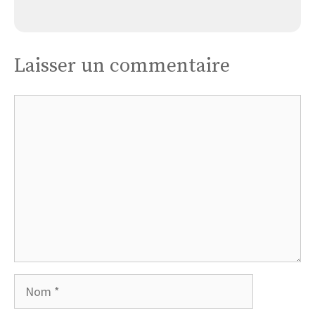
Eglise Abbatiale Transfiguration Du Seigneur
Laisser un commentaire
Commentaire
Nom