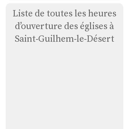
Liste de toutes les heures
d’ouverture des églises à
Saint-Guilhem-le-Désert
Église
Notre
Dame
de
L’ermitage
de
Lieu
Plaisant
Église Notre Dame de L’ermitage de Lieu