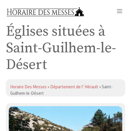
Aller
Me
au
contenu
Églises situées à
Saint-Guilhem-le-
Désert
Horaire Des Messes
»
Département de l’ Hérault
» Saint-
Guilhem-le-Désert