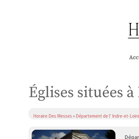
Aller
au
contenu
Acc
Églises situées 
Horaire Des Messes
»
Département de l’ Indre-et-Loir
Dépar