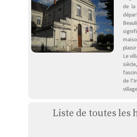
de la
dépar
Beauli
signi
maison
plaisi
Le vil
siècl
fascin
de l’
villag
Liste de toutes les