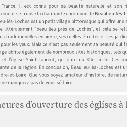
 France. Il est connu pour sa beauté naturelle et son r
tement se trouve la charmante commune de
Beaulieu-lès-
eu-lès-Loches est un petit village pittoresque qui offre un
fie littéralement “beau lieu près de Loches”, et cela se r
s traditionnelles en pierre, ses ruelles étroites et ses jardin
r pour les yeux. Mais ce n’est pas seulement sa beauté qui f
lage abrite également de nombreux sites historiques, tels q
e, et l’église Saint-Laurent, qui date du XIIe siècle. Ces
ante de la région. En conclusion, Beaulieu-lès-Loches est 
Indre-et-Loire. Que vous soyez amateur d’histoire, de natur
e ne manquera pas de vous séduire.
 heures d’ouverture des églises à
Église