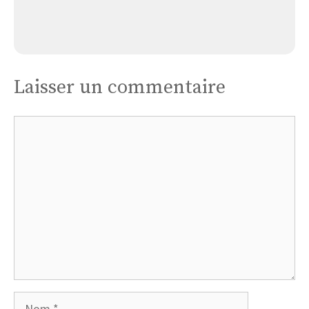
Église La-sainte-trinité
Laisser un commentaire
Commentaire
Nom