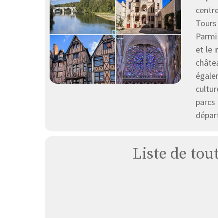
centre
Tours
Parmi 
et le
châte
égalem
cultur
parcs
départ
Liste de tou