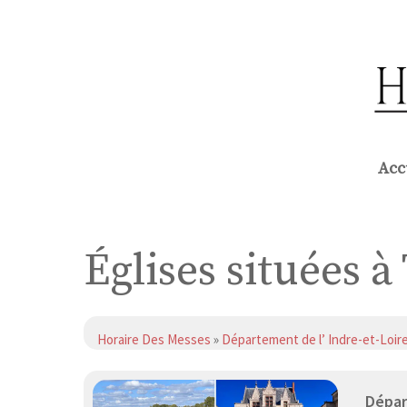
Aller
au
contenu
Acc
Églises situées à
Horaire Des Messes
»
Département de l’ Indre-et-Loir
Dépar