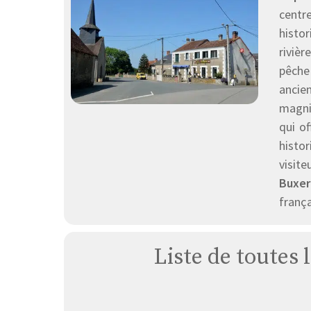
centr
histo
rivièr
pêche
ancie
magni
qui o
histor
visite
Buxer
frança
Liste de toutes 