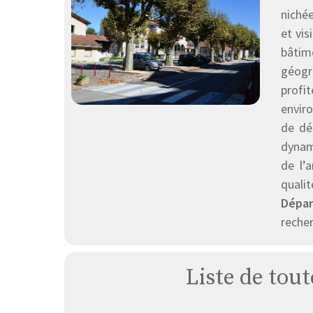
niché
et vis
bâtim
géogr
profi
envir
de dé
dynam
de l’
quali
Dépar
recher
Liste de tout