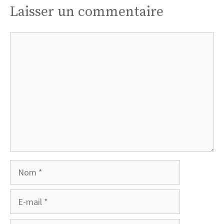
Laisser un commentaire
Commentaire
Nom
E-
mail