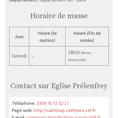
Horaire de masse
Heure (le
Heure (Fin de
Jour
matins)
soirée)
18h30
(Messe
Samedi
–
dominicale)
Contact sur Eglise Prélenfrey
Téléphone:
3304 76 72 52 17
Page web:
http://saintloup-cathisere.cef.fr
E-mail:
communication@stloup-paroisse38.fr