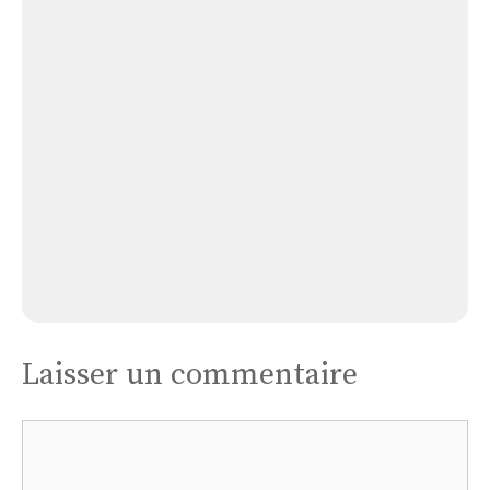
Église
de
Savas-
Mépin
Église de Savas-Mépin
Laisser un commentaire
Commentaire