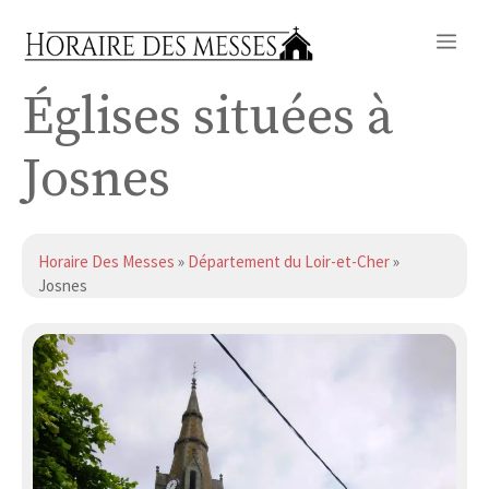
Aller
Me
au
contenu
Églises situées à
Josnes
Horaire Des Messes
»
Département du Loir-et-Cher
»
Josnes