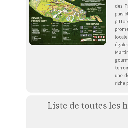
des P
paisib
pitto
promen
local
égale
Martin
gourm
terroi
une d
riche 
Liste de toutes les 