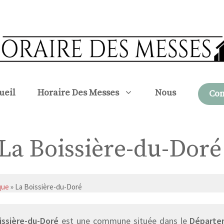
ueil
Horaire Des Messes
Nous
Con
à La Boissière-du-Doré
que
» La Boissière-du-Doré
issière-du-Doré
est une commune située dans le
Départem