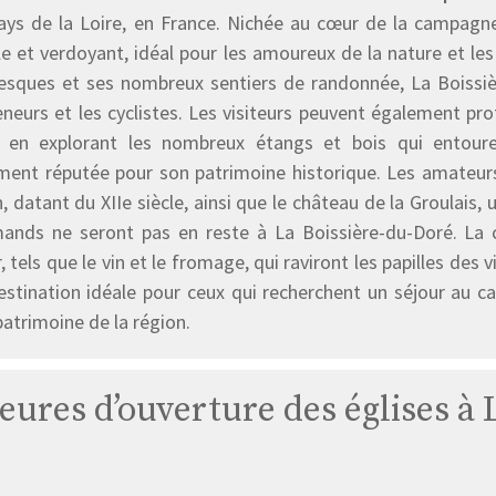
ays de la Loire, en France. Nichée au cœur de la campag
le et verdoyant, idéal pour les amoureux de la nature et le
resques et ses nombreux sentiers de randonnée, La Boissièr
eurs et les cyclistes. Les visiteurs peuvent également profi
e en explorant les nombreux étangs et bois qui entour
ment réputée pour son patrimoine historique. Les amateurs d
, datant du XIIe siècle, ainsi que le château de la Groulais, 
ands ne seront pas en reste à La Boissière-du-Doré. La
r, tels que le vin et le fromage, qui raviront les papilles de
estination idéale pour ceux qui recherchent un séjour au ca
patrimoine de la région.
heures d’ouverture des églises à
Église