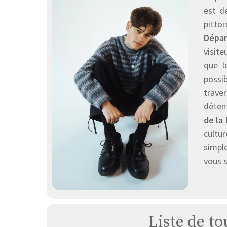
est d
pittor
Dépar
visit
que l
possi
traver
détent
de la 
cultu
simpl
vous s
Liste de to