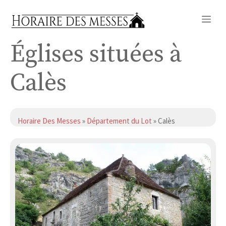
Aller
Me
au
contenu
Églises situées à
Calès
Horaire Des Messes
»
Département du Lot
» Calès