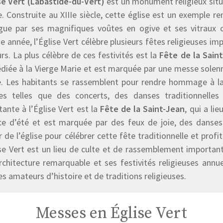
ise Vert (Labastide-du-Vert)
est un monument religieux sit
. Construite au XIIIe siècle, cette église est un exemple re
gue par ses magnifiques voûtes en ogive et ses vitraux col
 année, l’Église Vert célèbre plusieurs fêtes religieuses im
urs. La plus célèbre de ces festivités est la
Fête de la Sain
diée à la Vierge Marie et est marquée par une messe solenn
ge. Les habitants se rassemblent pour rendre hommage à la 
ves telles que des concerts, des danses traditionnelles
ante à l’Église Vert est la
Fête de la Saint-Jean
, qui a li
ice d’été et est marquée par des feux de joie, des danses
 de l’église pour célébrer cette fête traditionnelle et prof
ise Vert est un lieu de culte et de rassemblement importa
chitecture remarquable et ses festivités religieuses annue
es amateurs d’histoire et de traditions religieuses.
Messes en Église Vert