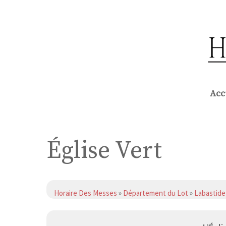
Aller
au
contenu
Acc
Église Vert
Horaire Des Messes
»
Département du Lot
»
Labastide