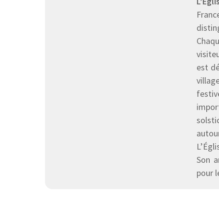
L’Égl
France
distin
Chaque
visite
est dé
villa
festi
import
solst
autour
L’Égl
Son ar
pour l