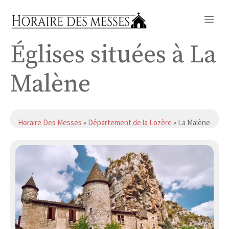
Aller
Me
au
contenu
Églises situées à La
Malène
Horaire Des Messes
»
Département de la Lozère
» La Malène