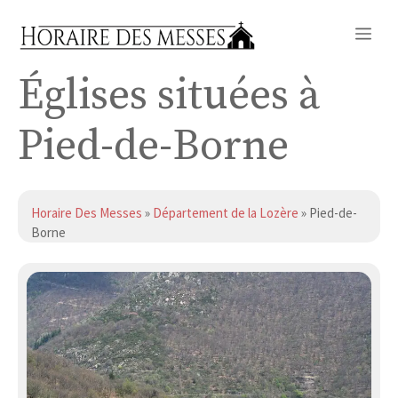
Aller
Me
au
contenu
Églises situées à
Pied-de-Borne
Horaire Des Messes
»
Département de la Lozère
» Pied-de-
Borne