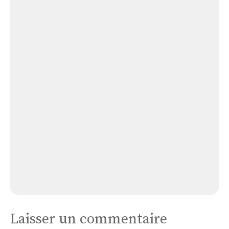
Église Pied de Borne
Alzons
Alzons
Laisser un commentaire