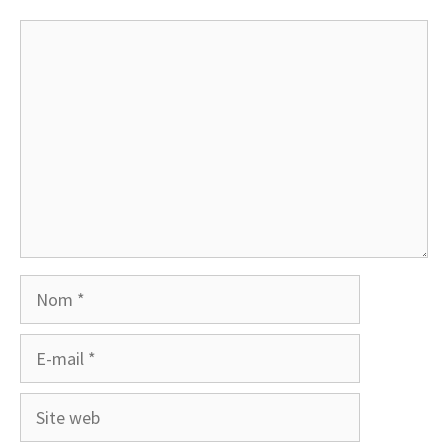
Commentaire
Nom
E-
mail
Site
web