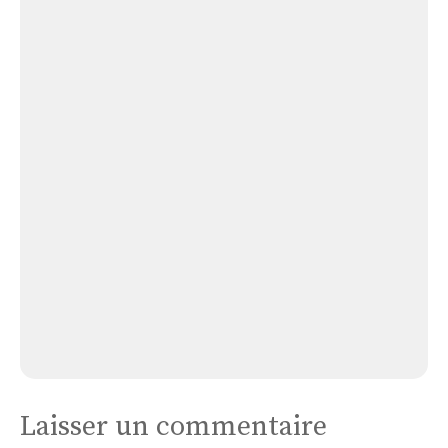
Église Saint Pierre de Nogaret
Église
Le
Besset
Église Le Besset
Laisser un commentaire