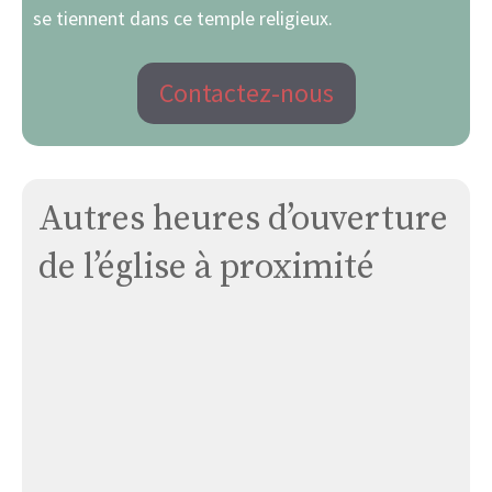
se tiennent dans ce temple religieux.
Contactez-nous
Autres heures d’ouverture
de l’église à proximité
Eglise
de
Saint
Martin-
le-
greard