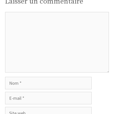
Laisser un commentaire
Commentaire
Nom
E-
mail
Site