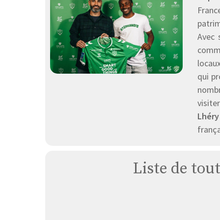
France
patri
Avec s
commu
locaux
qui pr
nombre
visite
Lhéry
frança
Liste de tou