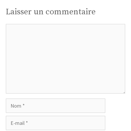
Laisser un commentaire
Commentaire
Nom
E-
mail