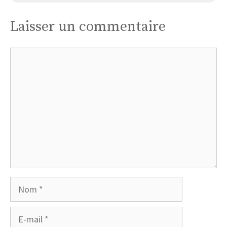
Laisser un commentaire
Commentaire
Nom
E-
mail