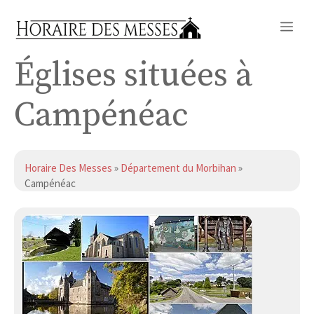
Aller
Me
au
contenu
Églises situées à
Campénéac
Horaire Des Messes
»
Département du Morbihan
»
Campénéac