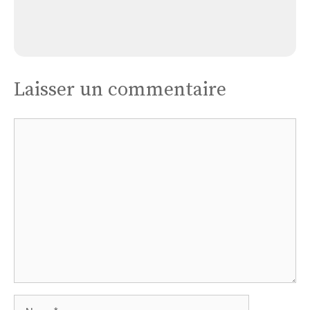
Église Abbaye La Joie Notre Dame
Laisser un commentaire
Commentaire
Nom