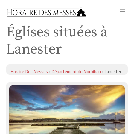
Aller
Me
au
contenu
Églises situées à
Lanester
Horaire Des Messes
»
Département du Morbihan
» Lanester