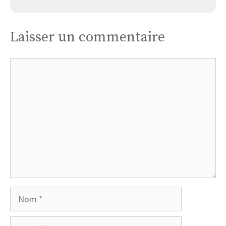
Laisser un commentaire
Commentaire
Nom
E-