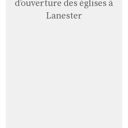
d’ouverture des églises à
Lanester
Église
Saint-
joseph
Du
Plessis
Église Saint-joseph Du Plessis
Église
Notre-
dame