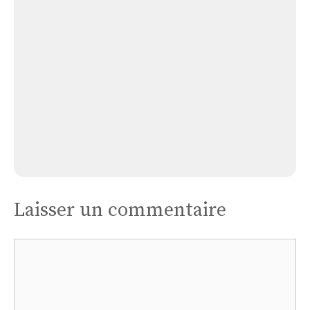
Beckerholtz
Église Beckerholtz
Laisser un commentaire
Commentaire