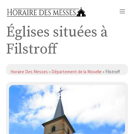
Aller
Me
au
contenu
Églises situées à
Filstroff
Horaire Des Messes
»
Département de la Moselle
» Filstroff