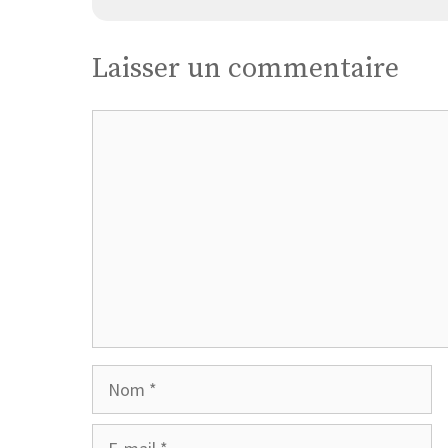
Laisser un commentaire
Commentaire
Nom
E-