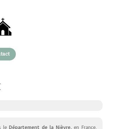
tact
t
s le
Département de la Nièvre
, en France.