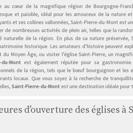
e au cœur de la magnifique région de Bourgogne-Franche
resque et paisible, idéal pour les amoureux de la nature e
ants et ses collines vallonnées, Saint-Pierre-du-Mont est un 
er de nombreuses activités de plein air, telles que la rando
é naturelle de la région. En plus de sa nature préservée
patrimoine historique. Les amateurs d’histoire peuvent expl
t du Moyen Âge, ou visiter l’église Saint-Pierre, un magni
e-du-Mont
est également réputée pour sa gastronomie. 
tionnels de la région, tels que le bœuf bourguignon et le
urants locaux. Que vous soyez à la recherche de tranquillit
elles,
Saint-Pierre-du-Mont
est une destination idéale pour 
heures d’ouverture des églises à
Église