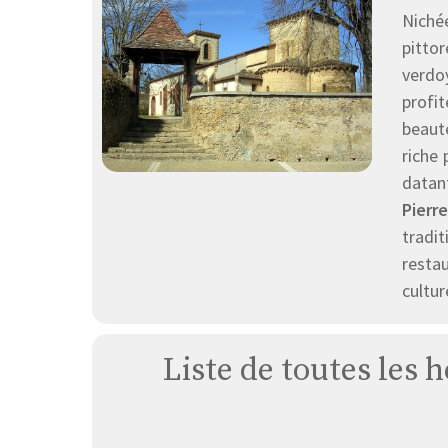
Niché
pitto
verdoy
profit
beaut
riche 
datan
Pierr
tradi
resta
cultur
Liste de toutes les 